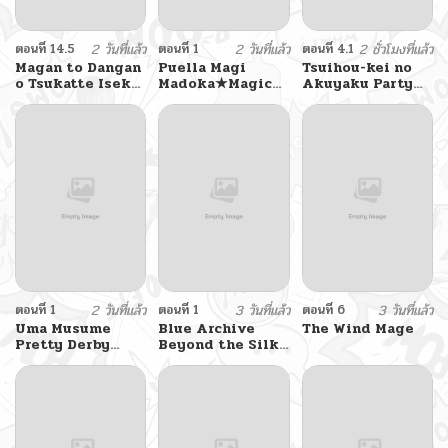
ตอนที่ 14.5
2 วันที่แล้ว
ตอนที่ 1
2 วันที่แล้ว
ตอนที่ 4.1
2 ชั่วโมงที่แล้ว
Magan to Dangan
Puella Magi
Tsuihou-kei no
o Tsukatte Isekai
Madoka★Magica
Akuyaku Party
o Buchinuku!
– Divine
no Leader ni
Intervention
Tensei Shita
(Doujinshi)
node, Zamaa
Sareru Mae ni
Jibun o Tsuihou
Shimashita.:
Skill o Ubau
“Steal” tte
Akuyakusugiru
kedo
Tsuyosugiru
ตอนที่ 1
2 วันที่แล้ว
ตอนที่ 1
3 วันที่แล้ว
ตอนที่ 6
3 วันที่แล้ว
Uma Musume
Blue Archive
The Wind Mage
Pretty Derby
Beyond the Silk
Beyond the
Road By fuyakero
Golden Voyage
By BAMBINA