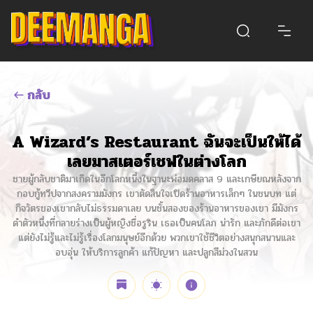
กลับ
A Wizard’s Restaurant ฉันจะเป็นให้ได้
เลยมาสเตอร์เชฟในต่างโลก
ชายผู้กลับชาติมาเกิดในอีกโลกหนึ่งในฐานะพ่อมดคลาส 9 และเกษียณหลังจาก
กอบกู้ทวีปจากสงครามมังกร เขาตัดสินใจเปิดร้านอาหารเล็กๆ ในชนบท แต่
กิจวัตรของเขากลับไม่ธรรมดาเลย บนชั้นสองของร้านอาหารของเขา มีมังกร
ดำตัวหนึ่งที่กลายร่างเป็นผู้หญิงชื่อรูริน เธอเป็นคนโลภ น่ารัก และภักดีต่อเขา
แต่ยังไม่รู้และไม่รู้เรื่องโลกมนุษย์อีกด้วย พวกเขาใช้ชีวิตอย่างสนุกสนานและ
อบอุ่น ให้บริการลูกค้า แก้ปัญหา และปลูกสีม่วงในสวน