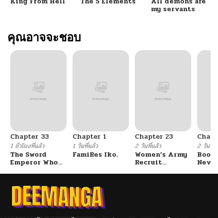
King From Hell
The 5 Elements
All demons are
my servants
คุณอาจจะชอบ
Chapter 33
Chapter 1
Chapter 23
Chapt
1 ชั่วโมงที่แล้ว
1 วันที่แล้ว
2 วันที่แล้ว
2 วันที่แ
The Sword
FamiRes Iko.
Women’s Army
Booty
Emperor Who
Recruit
Never
Surpasses His
Training
With
Previous Life
Center
Fight
จักรพรรดิเทพดาบ
ผงาดเหนือชาติภพ