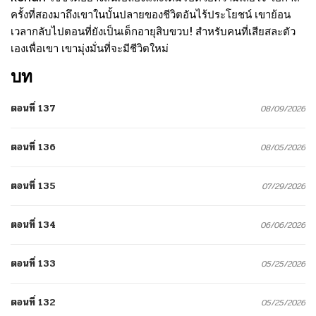
ครั้งที่สองมาถึงเขาในบั้นปลายของชีวิตอันไร้ประโยชน์ เขาย้อน
เวลากลับไปตอนที่ยังเป็นเด็กอายุสิบขวบ! สำหรับคนที่เสียสละตัว
เองเพื่อเขา เขามุ่งมั่นที่จะมีชีวิตใหม่
บท
ตอนที่ 137
08/09/2026
ตอนที่ 136
08/05/2026
ตอนที่ 135
07/29/2026
ตอนที่ 134
06/06/2026
ตอนที่ 133
05/25/2026
ตอนที่ 132
05/25/2026