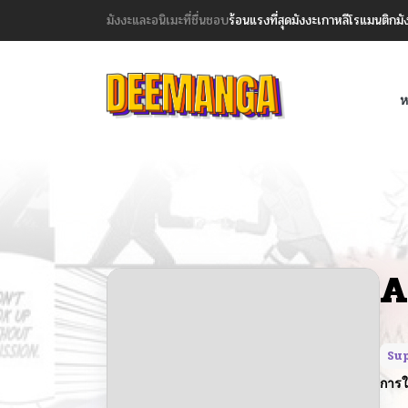
มังงะและอนิเมะที่ชื่นชอบ
ร้อนแรงที่สุด
มังงะเกาหลี
โรแมนติก
มั
ห
A
Su
การใ