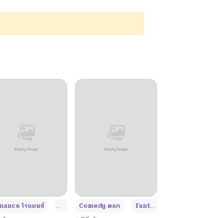
+4
+4
+3
ance โรแมนซ์
Adult ผู้ใหญ่
Comedy ตลก
Fantasy แฟนตาซี