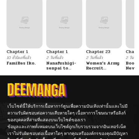
Chapter 1
Chapter 1
Chapter 23
Chapt
10 ชั่วโมงที่แล้ว
2 วันที่แล้ว
2 วันที่แล้ว
2 วันที่แ
FamiRes Iko.
Nanafushigi-
Women’s Army
Booty
senpai to
Recruit
Never
Tetsujin-kun
Training
With
Center
Fight
เว็บไซต์นี้ให้บริการเนื้อหาการ์ตูนเพื่อความบันเทิงเท่านั้นและไม่มี
ความรับผิดชอบต่อความเสียหายใดๆ เนื้อหาการโฆษณาหรือลิงก์
ของบุคคลที่สามที่แสดงบนเว็บไซต์ของเรา
ข้อมูลและภาพทั้งหมดบนเว็บไซต์ถูกเก็บรวบรวมจากอินเทอร์เน็ต
เราไม่รับผิดชอบต่อเนื้อหาใดๆ หากคุณหรือองค์กรของคุณมีปัญหา