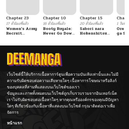
Chapter 23
Chapter 10
Chapter 15
Chapt
17 ชั่วโมงที่แล้ว
16 ชั่วโมงที่แล้ว
20 ชั่วโมงที่แล้ว
1 วันที่แ
Women’s Army
Booty Royale:
Sabori nara
Ore S
Recruit
Never Go Down
Hokenshitsu
ga Se
Training
Without A
de Douzo?
Omae
Center
Fight!
Reijo
Tag 
Game
Kour
Itash
เว็บไซต์นี้ให้บริการเนื้อหาการ์ตูนเพื่อความบันเทิงเท่านั้นและไม่มี
ความรับผิดชอบต่อความเสียหายใดๆ เนื้อหาการโฆษณาหรือลิงก์
ของบุคคลที่สามที่แสดงบนเว็บไซต์ของเรา
ข้อมูลและภาพทั้งหมดบนเว็บไซต์ถูกเก็บรวบรวมจากอินเทอร์เน็ต
เราไม่รับผิดชอบต่อเนื้อหาใดๆ หากคุณหรือองค์กรของคุณมีปัญหา
ใดๆ ที่เกี่ยวข้องกับเนื้อหาที่แสดงบนเว็บไซต์ กรุณาติดต่อเราเพื่อ
จัดการ
หน้าแรก