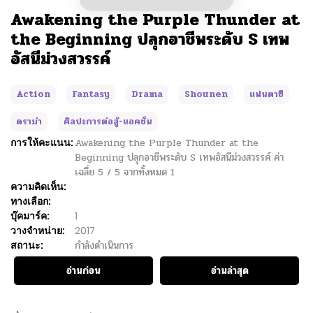
Awakening the Purple Thunder at
the Beginning ปลุกอาชีพระดับ S เทพ
อัสนีม่วงสวรรค์
Action
Fantasy
Drama
Shounen
แฟนตาซี
ดราม่า
ศิลปะการต่อสู้-แอคชั่น
การให้คะแนน:
Awakening the Purple Thunder at the
Beginning ปลุกอาชีพระดับ S เทพอัสนีม่วงสวรรค์
ค่า
เฉลี่ย
5
/
5
จากทั้งหมด
1
ความคิดเห็น:
ทางเลือก:
บุ๊คมาร์ค:
1
วางจำหน่าย:
2017
สถานะ:
กำลังดำเนินการ
อ่านก่อน
อ่านล่าสุด