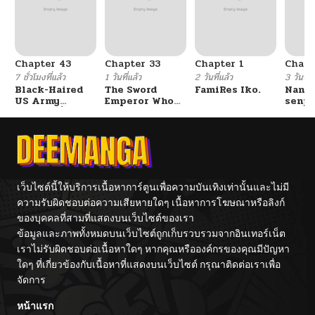
ตอนที่ 56
03/13/2026
Chapter 43
Chapter 33
Chapter 1
Chapt
ตอนที่ 55
03/08/2026
7 ชั่วโมงที่แล้ว
1 วันที่แล้ว
2 วันที่แล้ว
3 วันที่แ
Black-Haired
The Sword
FamiRes Iko.
Nanaf
US Army
Emperor Who
senpa
ตอนที่ 54
03/04/2026
General ย้อนเวลา
Surpasses His
Tetsu
มาเป็นจอมพลสหรัฐ
Previous Life
จักรพรรดิเทพดาบ
ผงาดเหนือชาติภพ
ตอนที่ 53
03/02/2026
ตอนที่ 52
02/26/2026
เว็บไซต์นี้ให้บริการเนื้อหาการ์ตูนเพื่อความบันเทิงเท่านั้นและไม่มี
ความรับผิดชอบต่อความเสียหายใดๆ เนื้อหาการโฆษณาหรือลิงก์
ของบุคคลที่สามที่แสดงบนเว็บไซต์ของเรา
ตอนที่ 51
02/25/2026
ข้อมูลและภาพทั้งหมดบนเว็บไซต์ถูกเก็บรวบรวมจากอินเทอร์เน็ต
เราไม่รับผิดชอบต่อเนื้อหาใดๆ หากคุณหรือองค์กรของคุณมีปัญหา
ตอนที่ 50
02/15/2026
ใดๆ ที่เกี่ยวข้องกับเนื้อหาที่แสดงบนเว็บไซต์ กรุณาติดต่อเราเพื่อ
จัดการ
ตอนที่ 49
02/15/2026
หน้าแรก