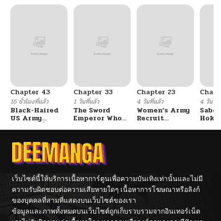
ตอนที่ 100
06/24/2025
ตอนที่ 99
06/17/2025
ตอนที่ 98
06/10/2025
Chapter 43
Chapter 33
Chapter 23
Chapt
ตอนที่ 97
06/03/2025
16 ชั่วโมงที่แล้ว
1 วันที่แล้ว
4 วันที่แล้ว
4 วันที่แ
Black-Haired
The Sword
Women’s Army
Sabor
US Army
Emperor Who
Recruit
Hoken
ตอนที่ 96
05/28/2025
General ย้อนเวลา
Surpasses His
Training
de Do
มาเป็นจอมพลสหรัฐ
Previous Life
Center
จักรพรรดิเทพดาบ
ผงาดเหนือชาติภพ
ตอนที่ 95
05/20/2025
ตอนที่ 94
05/14/2025
เว็บไซต์นี้ให้บริการเนื้อหาการ์ตูนเพื่อความบันเทิงเท่านั้นและไม่มี
ความรับผิดชอบต่อความเสียหายใดๆ เนื้อหาการโฆษณาหรือลิงก์
ของบุคคลที่สามที่แสดงบนเว็บไซต์ของเรา
ตอนที่ 93
05/07/2025
ข้อมูลและภาพทั้งหมดบนเว็บไซต์ถูกเก็บรวบรวมจากอินเทอร์เน็ต