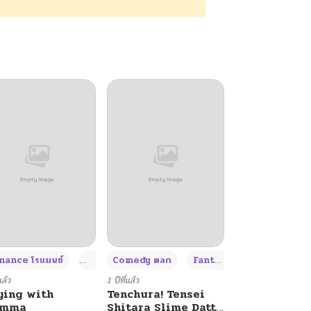
+4
+4
+3
ance โรแมนซ์
Adult ผู้ใหญ่
Comedy ตลก
Fantasy แฟนตาซี
แล้ว
1 ปีที่แล้ว
ying with
Tenchura! Tensei
umma
Shitara Slime Datta