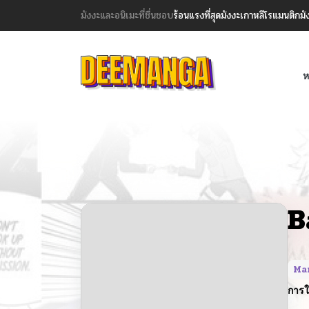
มังงะและอนิเมะที่ชื่นชอบ
ร้อนแรงที่สุด
มังงะเกาหลี
โรแมนติก
มั
ห
B
Ma
การใ