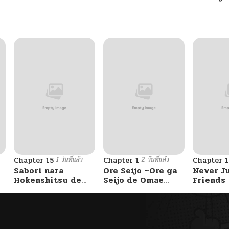
06/28/2025
06/22/2025
06/14/2025
06/07/2025
06/01/2025
1 วันที่แล้ว
2 วันที่แล้ว
Chapter 15
Chapter 1
Chapter 
05/24/2025
Sabori nara
Ore Seijo ~Ore ga
Never J
Hokenshitsu de
Seijo de Omae
Friends
Douzo?
Akuyaku Reijou
05/17/2025
Saikyou Tag
Otome Game
Kanzen Kouryaku
05/11/2025
Itashimasu wa~