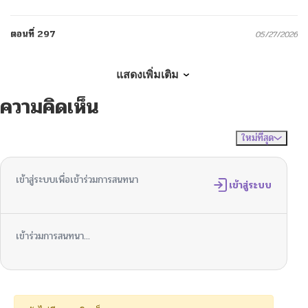
ตอนที่ 297
05/27/2026
ตอนที่ 296
05/27/2026
แสดงเพิ่มเติม
ความคิดเห็น
ตอนที่ 295
05/27/2026
ใหม่ที่สุด
ไม่มีความคิดเห็น
จัดเรียงตาม
ตอนที่ 294
05/27/2026
เข้าสู่ระบบเพื่อเข้าร่วมการสนทนา
ตอนที่ 293
เข้าสู่ระบบ
04/10/2026
ตอนที่ 292
04/10/2026
เข้าร่วมการสนทนา...
ตอนที่ 291
04/10/2026
ตอนที่ 290
03/20/2026