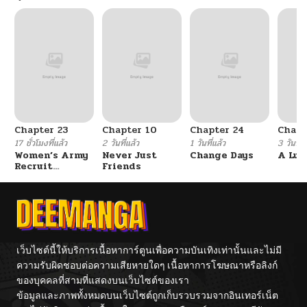
ตอนที่ 281
01/15/2026
ตอนที่ 280
01/08/2026
ตอนที่ 279
01/01/2026
Chapter 23
Chapter 10
Chapter 24
Chapt
ตอนที่ 278
01/01/2026
17 ชั่วโมงที่แล้ว
2 วันที่แล้ว
1 วันที่แล้ว
3 วันที่แ
Women’s Army
Never Just
Change Days
A Luc
Recruit
Friends
ตอนที่ 277
12/18/2025
Training
Center
ตอนที่ 276
12/12/2025
ตอนที่ 275
12/04/2025
เว็บไซต์นี้ให้บริการเนื้อหาการ์ตูนเพื่อความบันเทิงเท่านั้นและไม่มี
ความรับผิดชอบต่อความเสียหายใดๆ เนื้อหาการโฆษณาหรือลิงก์
ของบุคคลที่สามที่แสดงบนเว็บไซต์ของเรา
ตอนที่ 274
11/27/2025
ข้อมูลและภาพทั้งหมดบนเว็บไซต์ถูกเก็บรวบรวมจากอินเทอร์เน็ต