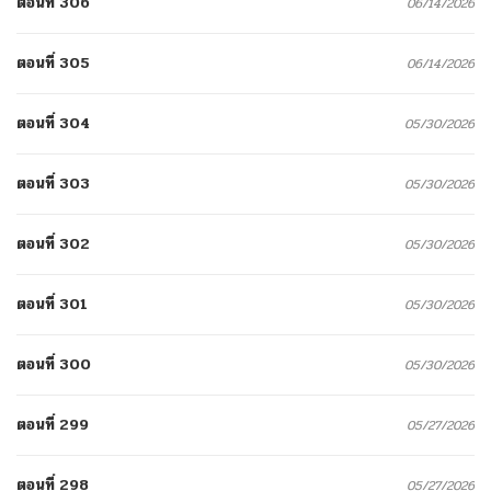
ตอนที่ 306
06/14/2026
ตอนที่ 305
06/14/2026
ตอนที่ 304
05/30/2026
ตอนที่ 303
05/30/2026
ตอนที่ 302
05/30/2026
ตอนที่ 301
05/30/2026
ตอนที่ 300
05/30/2026
ตอนที่ 299
05/27/2026
ตอนที่ 298
05/27/2026