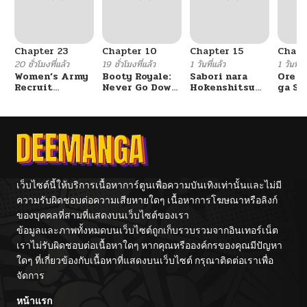
Chapter 23
Chapter 10
Chapter 15
Chapt
20 ชั่วโมงที่แล้ว
19 ชั่วโมงที่แล้ว
1 วันที่แล้ว
1 วันที่แ
Women’s Army
Booty Royale:
Sabori nara
Ore S
Recruit
Never Go Down
Hokenshitsu
ga Se
Training
Without A
de Douzo?
Omae
Center
Fight!
Reijo
Tag 
Game
Kour
Itash
เว็บไซต์นี้ให้บริการเนื้อหาการ์ตูนเพื่อความบันเทิงเท่านั้นและไม่มี
ความรับผิดชอบต่อความเสียหายใดๆ เนื้อหาการโฆษณาหรือลิงก์
ของบุคคลที่สามที่แสดงบนเว็บไซต์ของเรา
ข้อมูลและภาพทั้งหมดบนเว็บไซต์ถูกเก็บรวบรวมจากอินเทอร์เน็ต
เราไม่รับผิดชอบต่อเนื้อหาใดๆ หากคุณหรือองค์กรของคุณมีปัญหา
ใดๆ ที่เกี่ยวข้องกับเนื้อหาที่แสดงบนเว็บไซต์ กรุณาติดต่อเราเพื่อ
จัดการ
หน้าแรก