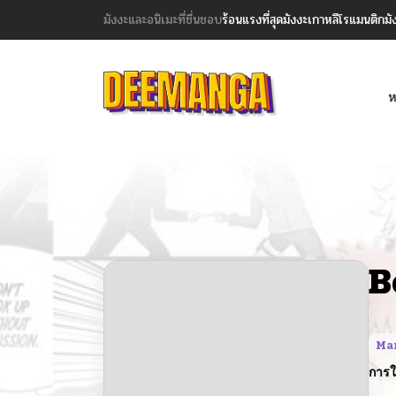
มังงะและอนิเมะที่ชื่นชอบ
ร้อนแรงที่สุด
มังงะเกาหลี
โรแมนติก
มั
ห
B
Ma
การใ