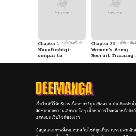
ตอนที่ 69
ตอนที่ 68
2 ชั่วโมงที่แล้ว
3 ชั่วโมงที่แล
ตอนที่ 67
Chapter 1
Chapter 23
Nanafushigi-
Women’s Army
senpai to
Recruit Training
Tetsujin-kun
Center
ตอนที่ 66
ตอนที่ 65
ตอนที่ 64
เว็บไซต์นี้ให้บริการเนื้อหาการ์ตูนเพื่อความบันเทิงเท่าน
ผิดชอบต่อความเสียหายใดๆ เนื้อหาการโฆษณาหรือลิงก์ข
ตอนที่ 63
แสดงบนเว็บไซต์ของเรา
ข้อมูลและภาพทั้งหมดบนเว็บไซต์ถูกเก็บรวบรวมจากอินเท
ตอนที่ 62