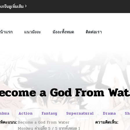
งงะจีน
ดูเพิ่มเติม
น้าแรก
แนวมังงะ
มังงะทั้งหมด
ติดต่อเรา
ecome a God From Wa
nhua
Action
Fantasy
Supernatural
Drama
Sh
ห้คะแนน:
Become a God From Water
ความคิดเห็น:
Monkey
ค่าเฉลี่ย
5
/
5
จากทั้งหมด
1