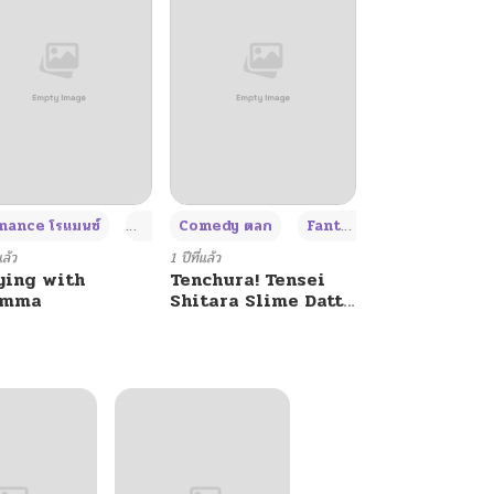
+4
+4
+3
ance โรแมนซ์
Adult ผู้ใหญ่
Comedy ตลก
Fantasy แฟนตาซี
แล้ว
1 ปีที่แล้ว
ying with
Tenchura! Tensei
umma
Shitara Slime Datta
Ken