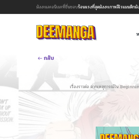
มังงะและอนิเมะที่ชื่นชอบ
ร้อนแรงที่สุด
มังงะเกาหลี
โรแมนติก
มั
ห
กลับ
เรื่องราวต่อ จากเหตุการณ์ใน Begin