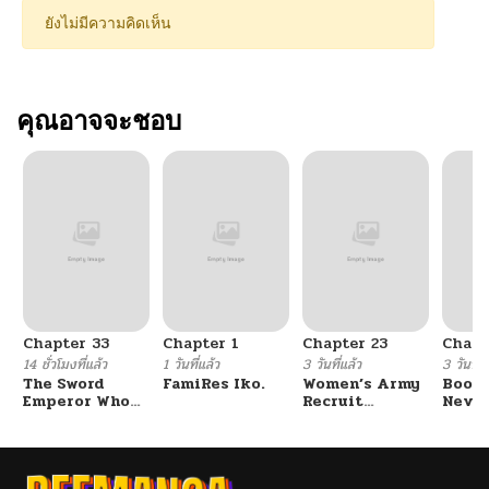
ยังไม่มีความคิดเห็น
คุณอาจจะชอบ
Chapter 33
Chapter 1
Chapter 23
Chapt
14 ชั่วโมงที่แล้ว
1 วันที่แล้ว
3 วันที่แล้ว
3 วันที่แ
The Sword
FamiRes Iko.
Women’s Army
Booty
Emperor Who
Recruit
Never
Surpasses His
Training
With
Previous Life
Center
Fight
จักรพรรดิเทพดาบ
ผงาดเหนือชาติภพ