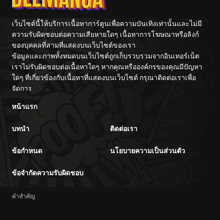
ตอนที่ 69
07/20/2025
เว็บไซต์นี้ให้บริการเนื้อหาการ์ตูนเพื่อความบันเทิงเท่านั้นและไม่มี
ความรับผิดชอบต่อความเสียหายใดๆ เนื้อหาการโฆษณาหรือลิงก์
ของบุคคลที่สามที่แสดงบนเว็บไซต์ของเรา
ตอนที่ 68
07/20/2025
ข้อมูลและภาพทั้งหมดบนเว็บไซต์ถูกเก็บรวบรวมจากอินเทอร์เน็ต
เราไม่รับผิดชอบต่อเนื้อหาใดๆ หากคุณหรือองค์กรของคุณมีปัญหา
ตอนที่ 67
07/20/2025
ใดๆ ที่เกี่ยวข้องกับเนื้อหาที่แสดงบนเว็บไซต์ กรุณาติดต่อเราเพื่อ
จัดการ
ตอนที่ 66
07/20/2025
หน้าแรก
บทนำ
ติดต่อเรา
ตอนที่ 65
07/20/2025
ข้อกำหนด
นโยบายความเป็นส่วนตัว
ตอนที่ 64
07/20/2025
ข้อจำกัดความรับผิดชอบ
ตอนที่ 63
07/20/2025
คำสำคัญ
ตอนที่ 62
07/20/2025