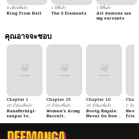
6 เดือนที่แล้ว
1 ปีที่แล้ว
1 ปีที่แล้ว
King From Hell
The 5 Elements
All demons are
ตอนที่ 77
08/16/2025
my servants
ตอนที่ 76
คุณอาจจะชอบ
08/16/2025
ตอนที่ 75
08/16/2025
ตอนที่ 74
08/16/2025
ตอนที่ 73
08/16/2025
Chapter 1
Chapter 23
Chapter 10
Chapt
ตอนที่ 72
08/16/2025
20 ชั่วโมงที่แล้ว
21 ชั่วโมงที่แล้ว
20 ชั่วโมงที่แล้ว
2 วันที่แ
Nanafushigi-
Women’s Army
Booty Royale:
Never
senpai to
Recruit
Never Go Down
Frien
ตอนที่ 71
08/16/2025
Tetsujin-kun
Training
Without A
Center
Fight!
ตอนที่ 70
07/20/2025