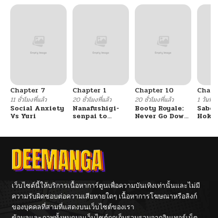
Chapter 7
Chapter 1
Chapter 10
Chapt
11 ชั่วโมงที่แล้ว
20 ชั่วโมงที่แล้ว
20 ชั่วโมงที่แล้ว
1 วันที่แ
Social Anxiety
Nanafushigi-
Booty Royale:
Sabor
Vs Yuri
senpai to
Never Go Down
Hoken
Tetsujin-kun
Without A
de Do
Fight!
เว็บไซต์นี้ให้บริการเนื้อหาการ์ตูนเพื่อความบันเทิงเท่านั้นและไม่มี
ความรับผิดชอบต่อความเสียหายใดๆ เนื้อหาการโฆษณาหรือลิงก์
ของบุคคลที่สามที่แสดงบนเว็บไซต์ของเรา
ข้อมูลและภาพทั้งหมดบนเว็บไซต์ถูกเก็บรวบรวมจากอินเทอร์เน็ต