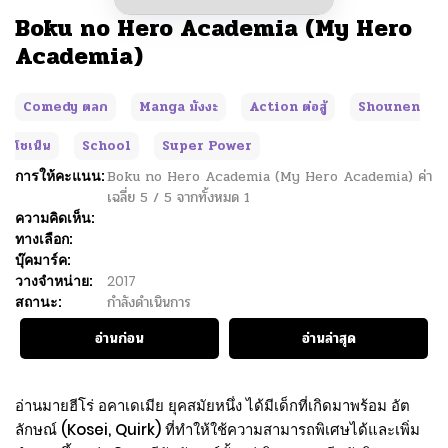
Boku no Hero Academia (My Hero
Academia)
Comedy ตลก
Manga มังงะ
Action ต่อสู้
Shounen
โชเน็น
School
Super Power
การให้คะแนน:
Boku no Hero Academia (My Hero Academia)
ค่า
เฉลี่ย
5
/
5
จากทั้งหมด
1
ความคิดเห็น:
ทางเลือก:
บุ๊คมาร์ค:
วางจำหน่าย:
2017
สถานะ:
กำลังดำเนินการ
อ่านก่อน
อ่านล่าสุด
อ่านมายฮีโร่ อคาเดเมีย ยุคสมัยหนึ่ง ได้มีเด็กที่เกิดมาพร้อม อัต
ลักษณ์ (Kosei, Quirk) ที่ทำให้ใช้ความสามารถพิเศษได้และเพิ่ม