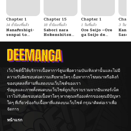
ตอนที่ 403
10/24/2024
Chapter 1
Chapter 15
Chapter 1
Chapt
ตอนที่ 402
10/24/2024
14 ชั่วโมงที่แล้ว
18 ชั่วโมงที่แล้ว
1 วันที่แล้ว
3 วันที่แ
Nanafushigi-
Sabori nara
Ore Seijo ~Ore
Kanoj
senpai to
Hokenshitsu
ga Seijo de
Saser
ตอนที่ 401
10/24/2024
Tetsujin-kun
de Douzo?
Omae Akuyaku
wo, S
Reijou Saikyou
Kekko
Tag Otome
Ore d
Game Kanzen
Shitt
ตอนที่ 400
10/24/2024
Kouryaku
Itashimasu wa~
ตอนที่ 399
10/24/2024
เว็บไซต์นี้ให้บริการเนื้อหาการ์ตูนเพื่อความบันเทิงเท่านั้นและไม่มี
ความรับผิดชอบต่อความเสียหายใดๆ เนื้อหาการโฆษณาหรือลิงก์
ของบุคคลที่สามที่แสดงบนเว็บไซต์ของเรา
ตอนที่ 398
10/24/2024
ข้อมูลและภาพทั้งหมดบนเว็บไซต์ถูกเก็บรวบรวมจากอินเทอร์เน็ต
เราไม่รับผิดชอบต่อเนื้อหาใดๆ หากคุณหรือองค์กรของคุณมีปัญหา
ตอนที่ 397
10/24/2024
ใดๆ ที่เกี่ยวข้องกับเนื้อหาที่แสดงบนเว็บไซต์ กรุณาติดต่อเราเพื่อ
จัดการ
ตอนที่ 396
10/24/2024
หน้าแรก