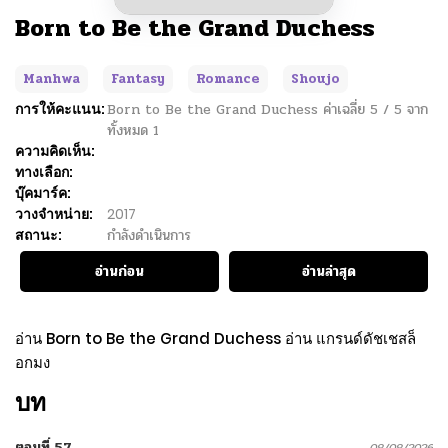
Born to Be the Grand Duchess
Manhwa
Fantasy
Romance
Shoujo
การให้คะแนน:
Born to Be the Grand Duchess
ค่าเฉลี่ย
5
/
5
จาก
ทั้งหมด
1
ความคิดเห็น:
ทางเลือก:
บุ๊คมาร์ค:
วางจำหน่าย:
2017
สถานะ:
กำลังดำเนินการ
อ่านก่อน
อ่านล่าสุด
อ่าน Born to Be the Grand Duchess อ่าน แกรนด์ดัชเชสล็
อกมง
บท
ตอนที่ 57
08/08/2026