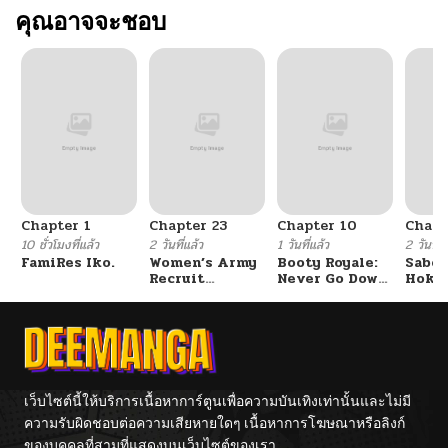
ตอนที่ 146
คุณอาจจะชอบ
12/08/2025
ตอนที่ 145
12/01/2025
ตอนที่ 144
11/25/2025
ตอนที่ 143
11/13/2025
Chapter 1
Chapter 23
Chapter 10
Chapt
ตอนที่ 142
11/03/2025
10 ชั่วโมงที่แล้ว
2 วันที่แล้ว
1 วันที่แล้ว
2 วันที่แ
FamiRes Iko.
Women’s Army
Booty Royale:
Sabor
Recruit
Never Go Down
Hoken
ตอนที่ 141
10/27/2025
Training
Without A
de Do
Center
Fight!
ตอนที่ 140
10/20/2025
ตอนที่ 139
10/06/2025
เว็บไซต์นี้ให้บริการเนื้อหาการ์ตูนเพื่อความบันเทิงเท่านั้นและไม่มี
ความรับผิดชอบต่อความเสียหายใดๆ เนื้อหาการโฆษณาหรือลิงก์
ของบุคคลที่สามที่แสดงบนเว็บไซต์ของเรา