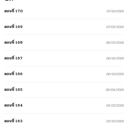
ตอนที่ 170
07/10/2026
ตอนที่ 169
07/02/2026
ตอนที่ 168
06/23/2026
ตอนที่ 167
06/16/2026
ตอนที่ 166
06/10/2026
ตอนที่ 165
06/04/2026
ตอนที่ 164
05/22/2026
ตอนที่ 163
05/10/2026