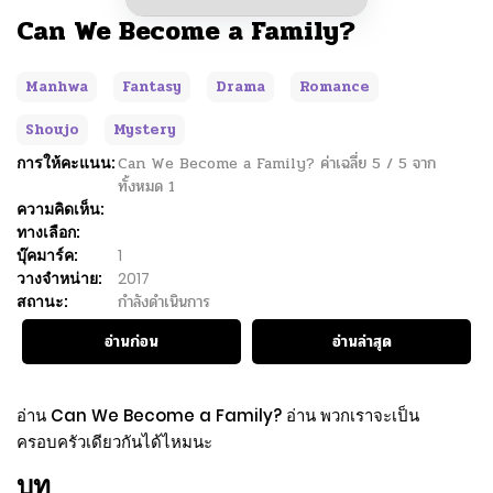
Can We Become a Family?
Manhwa
Fantasy
Drama
Romance
Shoujo
Mystery
การให้คะแนน:
Can We Become a Family?
ค่าเฉลี่ย
5
/
5
จาก
ทั้งหมด
1
ความคิดเห็น:
ทางเลือก:
บุ๊คมาร์ค:
1
วางจำหน่าย:
2017
สถานะ:
กำลังดำเนินการ
อ่านก่อน
อ่านล่าสุด
อ่าน Can We Become a Family? อ่าน พวกเราจะเป็น
ครอบครัวเดียวกันได้ไหมนะ
บท