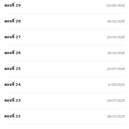
ตอนที่ 29
05/06/2026
ตอนที่ 28
04/01/2026
ตอนที่ 27
03/19/2026
ตอนที่ 26
02/10/2026
ตอนที่ 25
02/07/2026
ตอนที่ 24
11/05/2025
ตอนที่ 23
09/27/2025
ตอนที่ 22
08/15/2025