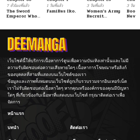
7 ชั่วโมงที่แล้ว
1 วันที่แล้ว
3 วันที่แล้ว
3 วันที่แ
The Sword
FamiRes Iko.
Women’s Army
Booty
Emperor Who
Recruit
Never
Surpasses His
Training
With
Previous Life
Center
Fight
จักรพรรดิเทพดาบ
ผงาดเหนือชาติภพ
เว็บไซต์นี้ให้บริการเนื้อหาการ์ตูนเพื่อความบันเทิงเท่านั้นและไม่มี
ความรับผิดชอบต่อความเสียหายใดๆ เนื้อหาการโฆษณาหรือลิงก์
ของบุคคลที่สามที่แสดงบนเว็บไซต์ของเรา
ข้อมูลและภาพทั้งหมดบนเว็บไซต์ถูกเก็บรวบรวมจากอินเทอร์เน็ต
เราไม่รับผิดชอบต่อเนื้อหาใดๆ หากคุณหรือองค์กรของคุณมีปัญหา
ใดๆ ที่เกี่ยวข้องกับเนื้อหาที่แสดงบนเว็บไซต์ กรุณาติดต่อเราเพื่อ
จัดการ
หน้าแรก
บทนำ
ติดต่อเรา