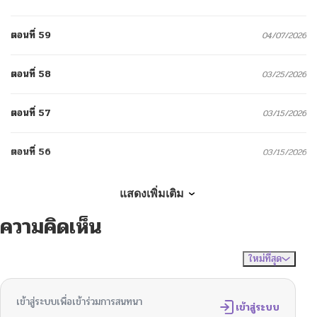
ตอนที่ 59
04/07/2026
ตอนที่ 58
03/25/2026
ตอนที่ 57
03/15/2026
ตอนที่ 56
03/15/2026
ตอนที่ 55
03/15/2026
แสดงเพิ่มเติม
ความคิดเห็น
ตอนที่ 54
02/22/2026
ใหม่ที่สุด
ไม่มีความคิดเห็น
จัดเรียงตาม
ตอนที่ 53
02/22/2026
เข้าสู่ระบบเพื่อเข้าร่วมการสนทนา
ตอนที่ 52
เข้าสู่ระบบ
02/22/2026