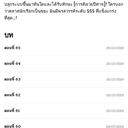
ปลุกระบบขึ้นมาทันใดและได้รับทักษะ [การสังเวยปีศาจ]! ใครบอก
ว่าคลาสนักเรียกเป็นขยะ ฉันมีพรสวรรค์ระดับ SSS ที่แข็งแกร่ง
ที่สุด…!
บท
ตอนที่ 65
05/22/2026
ตอนที่ 64
05/22/2026
ตอนที่ 63
05/22/2026
ตอนที่ 62
05/22/2026
ตอนที่ 61
05/22/2026
ตอนที่ 60
04/07/2026