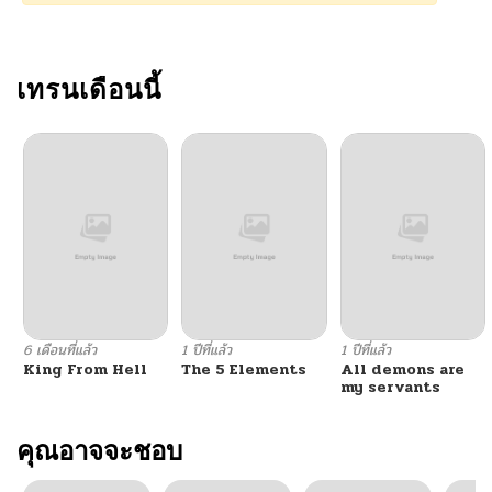
ตอนที่ 63
05/26/2025
ตอนที่ 62
เทรนเดือนนี้
05/16/2025
ตอนที่ 61
05/15/2025
ตอนที่ 60
05/14/2025
ตอนที่ 59
05/03/2025
ตอนที่ 58
05/03/2025
6 เดือนที่แล้ว
1 ปีที่แล้ว
1 ปีที่แล้ว
King From Hell
The 5 Elements
All demons are
ตอนที่ 57
05/03/2025
my servants
ตอนที่ 56
คุณอาจจะชอบ
05/03/2025