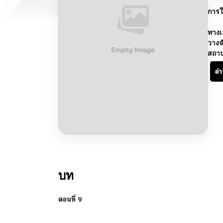
การใ
ทางเ
วางจ
สถา
อ่
บท
ตอนที่ 9