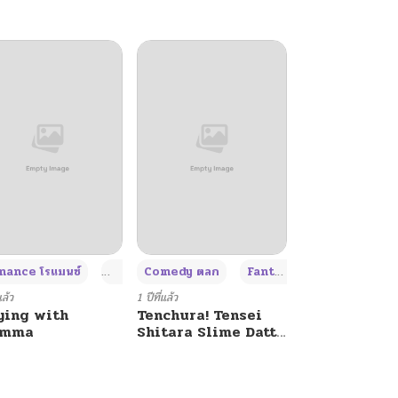
+4
+4
+3
ance โรแมนซ์
Adult ผู้ใหญ่
Comedy ตลก
Fantasy แฟนตาซี
แล้ว
1 ปีที่แล้ว
ying with
Tenchura! Tensei
umma
Shitara Slime Datta
Ken