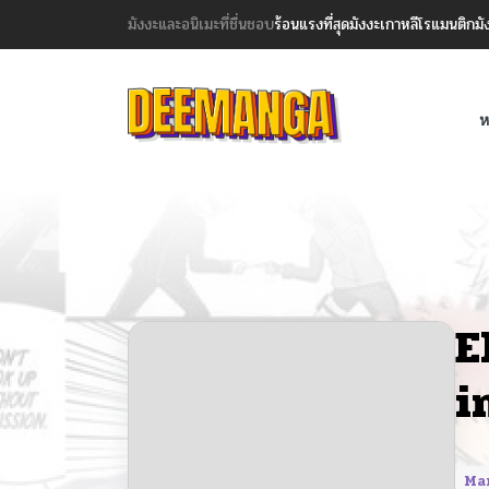
มังงะและอนิเมะที่ชื่นชอบ
ร้อนแรงที่สุด
มังงะเกาหลี
โรแมนติก
มั
ห
E
i
Ma