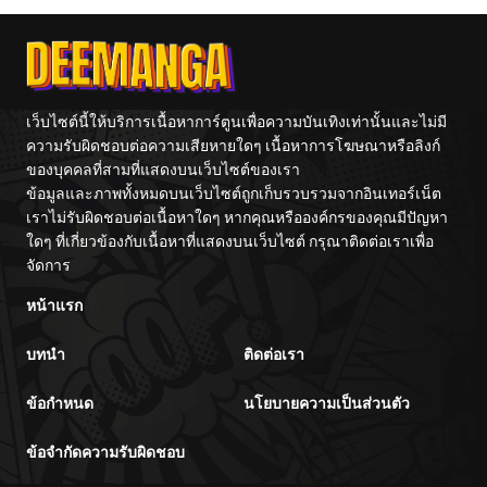
Tetsujin-kun
Training
Without A
Omae
Center
Fight!
Reijo
Tag 
Game
Kour
Itash
เว็บไซต์นี้ให้บริการเนื้อหาการ์ตูนเพื่อความบันเทิงเท่านั้นและไม่มี
ความรับผิดชอบต่อความเสียหายใดๆ เนื้อหาการโฆษณาหรือลิงก์
ของบุคคลที่สามที่แสดงบนเว็บไซต์ของเรา
ข้อมูลและภาพทั้งหมดบนเว็บไซต์ถูกเก็บรวบรวมจากอินเทอร์เน็ต
เราไม่รับผิดชอบต่อเนื้อหาใดๆ หากคุณหรือองค์กรของคุณมีปัญหา
ใดๆ ที่เกี่ยวข้องกับเนื้อหาที่แสดงบนเว็บไซต์ กรุณาติดต่อเราเพื่อ
จัดการ
หน้าแรก
บทนำ
ติดต่อเรา
ข้อกำหนด
นโยบายความเป็นส่วนตัว
ข้อจำกัดความรับผิดชอบ