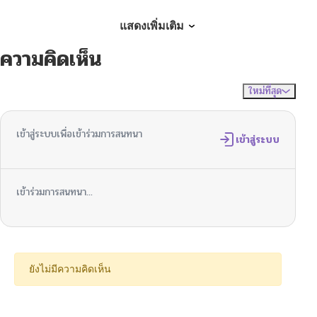
ตอนที่ 396
05/23/2026
แสดงเพิ่มเติม
ความคิดเห็น
ตอนที่ 395
05/23/2026
ใหม่ที่สุด
ไม่มีความคิดเห็น
จัดเรียงตาม
ตอนที่ 394
05/23/2026
เข้าสู่ระบบเพื่อเข้าร่วมการสนทนา
ตอนที่ 393
เข้าสู่ระบบ
05/23/2026
ตอนที่ 392
05/23/2026
เข้าร่วมการสนทนา...
ตอนที่ 391
05/23/2026
ตอนที่ 390
05/23/2026
ยังไม่มีความคิดเห็น
ตอนที่ 389
05/23/2026