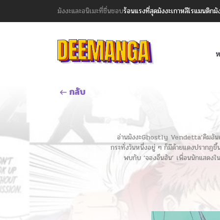
มังงะและอนิเมะที่ชื่นชอบ
ร้อนแรงที่สุด
มังงะเกาหลี
โรแมนติก
มั
ห
กลับ
อ่านมังงะGhostly Vendetta‘คิมฮันคย
กระทั่งวันหนึ่งอยู่ ๆ ก็มีด้ายแดงปรากฏข
พบกับ ‘จองอึนฮัน’ เพื่อนนักแสดงในว