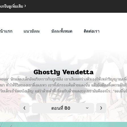
งงะจีน
ดูเพิ่มเติม
น้าแรก
แนวมังงะ
มังงะทั้งหมด
ติดต่อเรา
Ghostly Vendetta
อล’ นักแสดงเด็กอัจฉริยะราวกับถูกผีสิง เขาเสียสละร่างตัวเองให้เหล่าวิญญาณเพ
ึ้นมา ทำให้ชีวิตของเขาดิ่งลงเหว เขาทั้งโกรธแค้นด้ายแดงนั่น แล้วยังต้องทิ้งความฝ
ัยเด็กเข้าโดยบังเอิญ แต่ว่าด้ายดำที่เชื่อมกับด้ายแดงของเขามันคืออะไร…“จองอึนฮัน
ตอนที่ 80