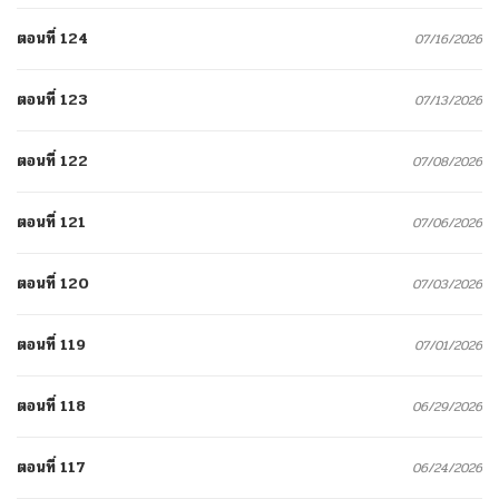
ตอนที่ 124
07/16/2026
ตอนที่ 123
07/13/2026
ตอนที่ 122
07/08/2026
ตอนที่ 121
07/06/2026
ตอนที่ 120
07/03/2026
ตอนที่ 119
07/01/2026
ตอนที่ 118
06/29/2026
ตอนที่ 117
06/24/2026