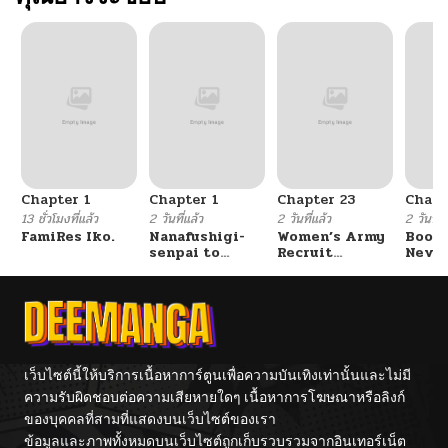
ตอนที่ 100
04/07/2026
ตอนที่ 99
04/02/2026
ตอนที่ 98
03/28/2026
ตอนที่ 97
03/19/2026
Chapter 1
Chapter 1
Chapter 23
Chapt
13 ชั่วโมงที่แล้ว
2 วันที่แล้ว
2 วันที่แล้ว
2 วันที่แ
ตอนที่ 96
03/19/2026
FamiRes Iko.
Nanafushigi-
Women’s Army
Booty
senpai to
Recruit
Never
Tetsujin-kun
Training
With
Center
Fight
ตอนที่ 95
03/12/2026
ตอนที่ 94
03/05/2026
เว็บไซต์นี้ให้บริการเนื้อหาการ์ตูนเพื่อความบันเทิงเท่านั้นและไม่มี
ตอนที่ 93
03/05/2026
ความรับผิดชอบต่อความเสียหายใดๆ เนื้อหาการโฆษณาหรือลิงก์
ของบุคคลที่สามที่แสดงบนเว็บไซต์ของเรา
ข้อมูลและภาพทั้งหมดบนเว็บไซต์ถูกเก็บรวบรวมจากอินเทอร์เน็ต