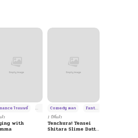
+4
+4
+3
ance โรแมนซ์
Adult ผู้ใหญ่
Comedy ตลก
Fantasy แฟนตาซี
แล้ว
1 ปีที่แล้ว
ying with
Tenchura! Tensei
umma
Shitara Slime Datta
Ken