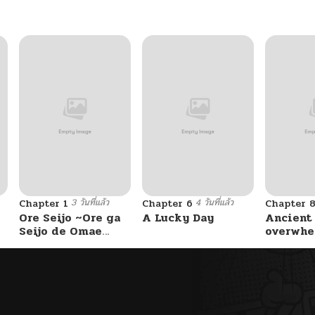
01/20/2026
12/17/2025
12/17/2025
12/17/2025
3 วันที่แล้ว
4 วันที่แล้ว
Chapter 1
Chapter 6
Chapter 
12/17/2025
Ore Seijo ~Ore ga
A Lucky Day
Ancient
Seijo de Omae
overwhe
Akuyaku Reijou
12/17/2025
Saikyou Tag
Otome Game
Kanzen Kouryaku
12/17/2025
Itashimasu wa~