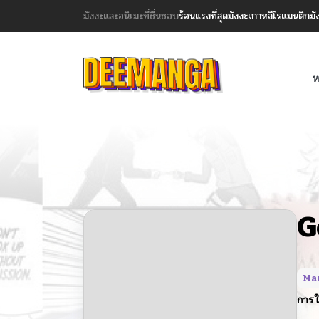
มังงะและอนิเมะที่ชื่นชอบ
ร้อนแรงที่สุด
มังงะเกาหลี
โรแมนติก
มั
ห
G
Ma
การใ