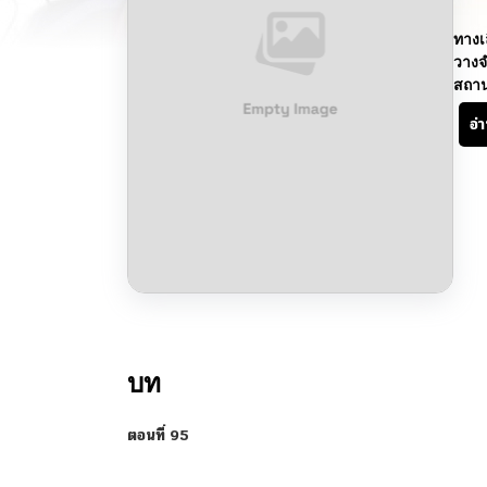
ทางเ
วางจ
สถา
อ่
บท
ตอนที่ 95