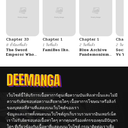
Chapter 33
Chapter 1
Chapter 1
Chapt
8 ชั่วโมงที่แล้ว
1 วันที่แล้ว
2 วันที่แล้ว
2 วันที่แ
The Sword
FamiRes Iko.
Blue Archive
Socia
Emperor Who
Pandemonium
Vs Yu
Surpasses His
Vacation By
Previous Life
Hayashiya
จักรพรรดิเทพดาบ
ผงาดเหนือชาติภพ
เว็บไซต์นี้ให้บริการเนื้อหาการ์ตูนเพื่อความบันเทิงเท่านั้นและไม่มี
ความรับผิดชอบต่อความเสียหายใดๆ เนื้อหาการโฆษณาหรือลิงก์
ของบุคคลที่สามที่แสดงบนเว็บไซต์ของเรา
ข้อมูลและภาพทั้งหมดบนเว็บไซต์ถูกเก็บรวบรวมจากอินเทอร์เน็ต
เราไม่รับผิดชอบต่อเนื้อหาใดๆ หากคุณหรือองค์กรของคุณมีปัญหา
ใดๆ ที่เกี่ยวข้องกับเนื้อหาที่แสดงบนเว็บไซต์ กรุณาติดต่อเราเพื่อ