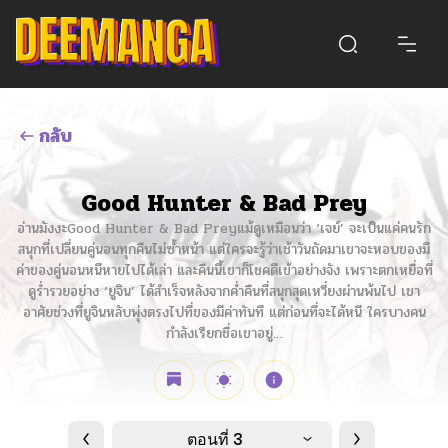
กลับ
Good Hunter & Bad Prey
อ่านมังงะGood Hunter & Bad Preyแม้ดูเหมือนว่า ‘เจย์’ จะเป็นแค่คนรัก
สนุกที่เปลี่ยนคู่นอนทุกคืนไม่ซ้ำหน้า แต่ใครจะรู้ว่าเช้าวันถัดมาเขาจะหอบของมี
ค่าของคู่นอนหนีหายไปได้เล่า และคืนนี้เขาก็โชคดีเข้าอย่างจัง เพราะตกเหยื่อที่
ดูร่ำรวยอย่าง ‘ยูจิน’ ได้สำเร็จหลังจากค่ำคืนที่สนุกสุดเหวี่ยงผ่านพ้นไป เขา
อาศัยช่วงที่ยูจินหลับพุ่งตรงไปที่ของมีค่าทันที แต่ก่อนที่จะได้หนี ใครบางคน
กำลังเรียกชื่อเขาอยู่…
ตอนที่ 3