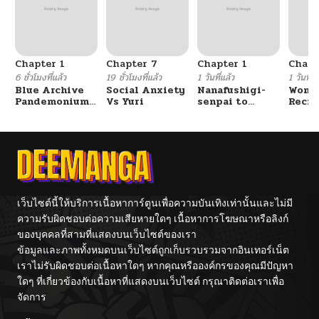
Chapter 1
Chapter 7
Chapter 1
Chapt
6 ชั่วโมงที่แล้ว
19 ชั่วโมงที่แล้ว
1 วันที่แล้ว
1 วันที่แ
Blue Archive
Social Anxiety
Nanafushigi-
Wome
Pandemonium
Vs Yuri
senpai to
Recru
Vacation By
Tetsujin-kun
Train
Hayashiya
Cente
เว็บไซต์นี้ให้บริการเนื้อหาการ์ตูนเพื่อความบันเทิงเท่านั้นและไม่มี
ความรับผิดชอบต่อความเสียหายใดๆ เนื้อหาการโฆษณาหรือลิงก์
ของบุคคลที่สามที่แสดงบนเว็บไซต์ของเรา
ข้อมูลและภาพทั้งหมดบนเว็บไซต์ถูกเก็บรวบรวมจากอินเทอร์เน็ต
เราไม่รับผิดชอบต่อเนื้อหาใดๆ หากคุณหรือองค์กรของคุณมีปัญหา
ใดๆ ที่เกี่ยวข้องกับเนื้อหาที่แสดงบนเว็บไซต์ กรุณาติดต่อเราเพื่อ
จัดการ