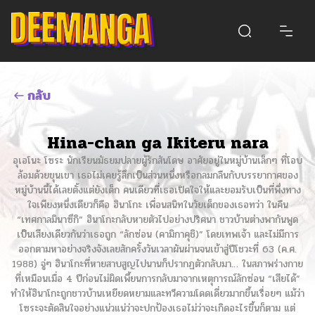
กลับ
Hina-chan ga Ikiteru nara
อุเอโนะ โซระ นักเรียนมัธยมปลายผู้รักสันโดษ อาศัยอยู่ในหมู่บ้านเล็กๆ ที่โอบ
ล้อมด้วยขุนเขา เธอไม่เคยรู้สึกเป็นส่วนหนึ่งหรือกลมกลืนกับบรรยากาศของ
หมู่บ้านนี้ได้เลยตั้งแต่ยังเด็ก คนเดียวที่เธอเปิดใจให้และยอมรับเป็นที่พึ่งทาง
ใจเพียงหนึ่งเดียวก็คือ ฮินาโกะ เพื่อนสนิทในวัยเด็กของเธอทว่า ในคืน
“เทศกาลมินาซึกิ” ฮินาโกะกลับหายตัวไปอย่างปริศนา ชาวบ้านต่างพากันพูด
เป็นเสียงเดียวกันว่าเธอถูก “ลักซ่อน (คามิกาคุชิ)” โดยเทพเจ้า และไม่มีการ
ออกตามหาอย่างจริงจังเลยสักครั้งวันเวลาผันผ่านจนเข้าสู่ปีโชวะที่ 63 (ค.ศ.
1988) จู่ๆ ฮินาโกะที่หายสาบสูญไปนานก็ปรากฏตัวกลับมา… ในสภาพร่างกาย
ที่เหมือนเมื่อ 4 ปีก่อนไม่ผิดเพี้ยนการกลับมาจากเหตุการณ์ลักซ่อน “เสียได้”
ทำให้ฮินาโกะถูกชาวบ้านเหยียดหยามและทวีความโดดเดี่ยวมากขึ้นเรื่อยๆ แม้ว่า
โซระจะตัดสินใจอย่างแน่วแน่ว่าจะปกป้องเธอไม่ว่าจะเกิดอะไรขึ้นก็ตาม แต่