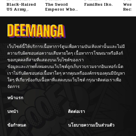
Black-Haired
The Sword
FamiRes Iko.
Wome
US Army
Emperor Who
Recru
ตอนที่ 44
05/30/2026
General ย้อนเวลา
Surpasses His
Train
มาเป็นจอมพลสหรัฐ
Previous Life
Cente
จักรพรรดิเทพดาบ
ผงาดเหนือชาติภพ
ตอนที่ 43
05/30/2026
ตอนที่ 42
05/30/2026
เว็บไซต์นี้ให้บริการเนื้อหาการ์ตูนเพื่อความบันเทิงเท่านั้นและไม่มี
ความรับผิดชอบต่อความเสียหายใดๆ เนื้อหาการโฆษณาหรือลิงก์
ของบุคคลที่สามที่แสดงบนเว็บไซต์ของเรา
ตอนที่ 41
05/30/2026
ข้อมูลและภาพทั้งหมดบนเว็บไซต์ถูกเก็บรวบรวมจากอินเทอร์เน็ต
เราไม่รับผิดชอบต่อเนื้อหาใดๆ หากคุณหรือองค์กรของคุณมีปัญหา
ตอนที่ 40
05/30/2026
ใดๆ ที่เกี่ยวข้องกับเนื้อหาที่แสดงบนเว็บไซต์ กรุณาติดต่อเราเพื่อ
จัดการ
ตอนที่ 39
05/30/2026
หน้าแรก
บทนำ
ติดต่อเรา
ตอนที่ 38
05/30/2026
ข้อกำหนด
นโยบายความเป็นส่วนตัว
ตอนที่ 37
05/30/2026