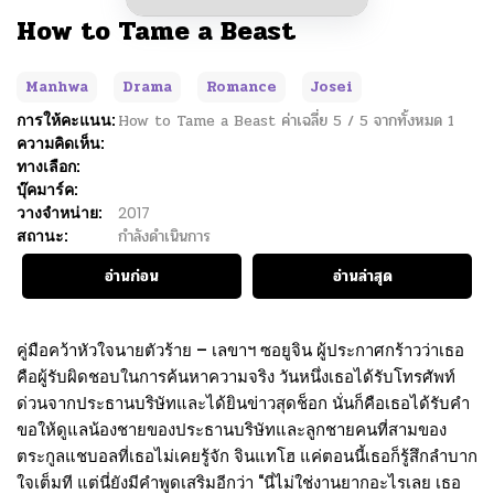
How to Tame a Beast
Manhwa
Drama
Romance
Josei
การให้คะแนน:
How to Tame a Beast
ค่าเฉลี่ย
5
/
5
จากทั้งหมด
1
ความคิดเห็น:
ทางเลือก:
บุ๊คมาร์ค:
วางจำหน่าย:
2017
สถานะ:
กำลังดำเนินการ
อ่านก่อน
อ่านล่าสุด
คู่มือคว้าหัวใจนายตัวร้าย – เลขาฯ ซอยูจิน ผู้ประกาศกร้าวว่าเธอ
คือผู้รับผิดชอบในการค้นหาความจริง วันหนึ่งเธอได้รับโทรศัพท์
ด่วนจากประธานบริษัทและได้ยินข่าวสุดช็อก นั่นก็คือเธอได้รับคำ
ขอให้ดูแลน้องชายของประธานบริษัทและลูกชายคนที่สามของ
ตระกูลแชบอลที่เธอไม่เคยรู้จัก จินแทโฮ แค่ตอนนี้เธอก็รู้สึกลำบาก
ใจเต็มที แต่นี่ยังมีคำพูดเสริมอีกว่า “นี่ไม่ใช่งานยากอะไรเลย เธอ