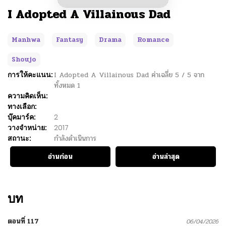
I Adopted A Villainous Dad
Manhwa
Fantasy
Drama
Romance
Shoujo
การให้คะแนน:
I Adopted A Villainous Dad
ค่าเฉลี่ย
5
/
5
จาก
ทั้งหมด
1
ความคิดเห็น:
ทางเลือก:
บุ๊คมาร์ค:
2
วางจำหน่าย:
2017
สถานะ:
กำลังดำเนินการ
อ่านก่อน
อ่านล่าสุด
บท
ตอนที่ 117
06/04/2026