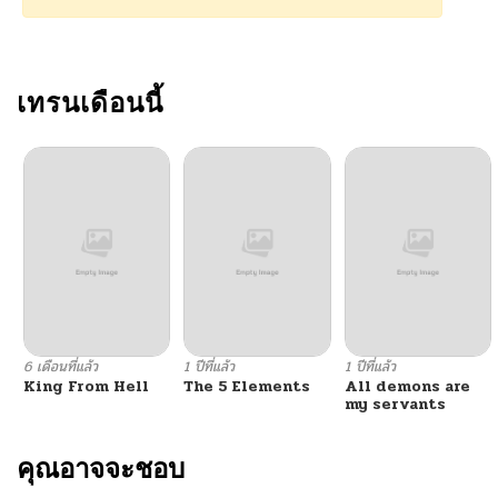
ตอนที่ 100
02/08/2026
ตอนที่ 99
เทรนเดือนนี้
01/29/2026
ตอนที่ 98
01/23/2026
ตอนที่ 97
01/15/2026
ตอนที่ 96
01/08/2026
ตอนที่ 95
01/01/2026
6 เดือนที่แล้ว
1 ปีที่แล้ว
1 ปีที่แล้ว
King From Hell
The 5 Elements
All demons are
ตอนที่ 94
12/25/2025
my servants
ตอนที่ 93
คุณอาจจะชอบ
12/18/2025