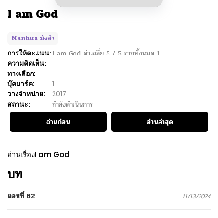
I am God
Manhua มังฮัว
การให้คะแนน:
I am God
ค่าเฉลี่ย
5
/
5
จากทั้งหมด
1
ความคิดเห็น:
ทางเลือก:
บุ๊คมาร์ค:
1
วางจำหน่าย:
2017
สถานะ:
กำลังดำเนินการ
อ่านก่อน
อ่านล่าสุด
อ่านเรื่องI am God
บท
ตอนที่ 82
11/13/2024