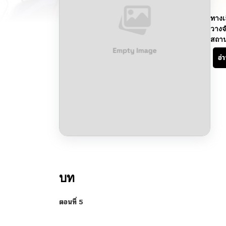
ทางเ
วางจ
สถา
อ่
บท
ตอนที่ 5