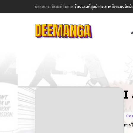
มังงะและอนิเมะที่ชื่นชอบ
ร้อนแรงที่สุด
มังงะเกาหลี
โรแมนติก
มั
ห
I
Co
การใ