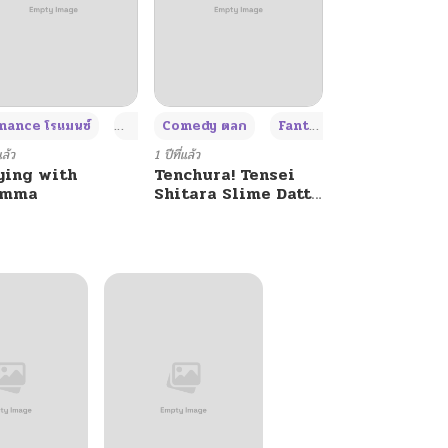
+4
+4
+3
ance โรแมนซ์
Adult ผู้ใหญ่
Comedy ตลก
Fantasy แฟนตาซี
แล้ว
1 ปีที่แล้ว
ying with
Tenchura! Tensei
umma
Shitara Slime Datta
Ken