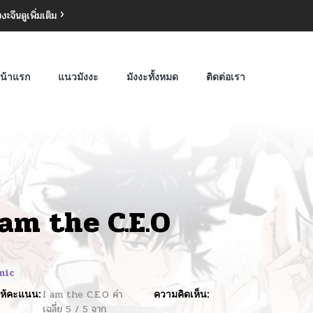
งงะจีน
ดูเพิ่มเติม
น้าแรก
แนวมังงะ
มังงะทั้งหมด
ติดต่อเรา
 am the C.E.O
mic
ห้คะแนน:
I am the C.E.O
ค่า
ความคิดเห็น:
เฉลี่ย
5
/
5
จาก