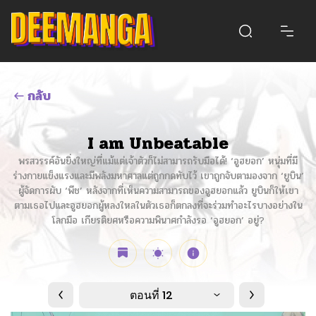
กลับ
I am Unbeatable
พรสวรรค์อันยิ่งใหญ่ที่แม้แต่เจ้าตัวก็ไม่สามารถรับมือได้! ‘อูฮยอก’ หนุ่มที่มี
ร่างกายแข็งแรงและมีพลังมหาศาลแต่ถูกกดทับไว้ เขาถูกจับตามองจาก ‘ยูบิน’
ผู้จัดการผับ ‘พีช’ หลังจากที่เห็นความสามารถของอูฮยอกแล้ว ยูบินก็ให้เขา
ตามเธอไปและอูฮยอกผู้หลงใหลในตัวเธอก็ตกลงที่จะร่วมทำอะไรบางอย่างใน
โลกมือ เกียรติยศหรือความพินาศกำลังรอ ‘อูฮยอก’ อยู่?
ตอนที่ 12