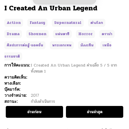
I Created An Urban Legend
Action
Fantasy
Supernatural
ต่างโลก
Drama
Shounen
แฟนตาซี
Horror
ดราม่า
ศิลปะการต่อสู้-แอคชั่น
พระเอกเทพ
มังงะจีน
เหนือ
ธรรมชาติ
การให้คะแนน:
I Created An Urban Legend
ค่าเฉลี่ย
5
/
5
จาก
ทั้งหมด
1
ความคิดเห็น:
ทางเลือก:
บุ๊คมาร์ค:
วางจำหน่าย:
2017
สถานะ:
กำลังดำเนินการ
อ่านก่อน
อ่านล่าสุด