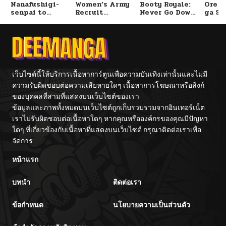
Nanafushigi-
Women’s Army
Booty Royale:
Ore S
senpai to
Recruit
Never Go Down
ga Se
ตอนที่ 76
04/02/2025
Tetsujin-kun
Training
Without A
Omae
Center
Fight!
Reijo
Tag 
Game
ตอนที่ 75
04/02/2025
Kour
Itash
ตอนที่ 74
04/02/2025
เว็บไซต์นี้ให้บริการเนื้อหาการ์ตูนเพื่อความบันเทิงเท่านั้นและไม่มี
ความรับผิดชอบต่อความเสียหายใดๆ เนื้อหาการโฆษณาหรือลิงก์
ของบุคคลที่สามที่แสดงบนเว็บไซต์ของเรา
ตอนที่ 73
04/02/2025
ข้อมูลและภาพทั้งหมดบนเว็บไซต์ถูกเก็บรวบรวมจากอินเทอร์เน็ต
เราไม่รับผิดชอบต่อเนื้อหาใดๆ หากคุณหรือองค์กรของคุณมีปัญหา
ตอนที่ 72
04/02/2025
ใดๆ ที่เกี่ยวข้องกับเนื้อหาที่แสดงบนเว็บไซต์ กรุณาติดต่อเราเพื่อ
จัดการ
ตอนที่ 71
04/02/2025
หน้าแรก
บทนำ
ติดต่อเรา
ตอนที่ 70
04/02/2025
ข้อกำหนด
นโยบายความเป็นส่วนตัว
ตอนที่ 69
04/02/2025