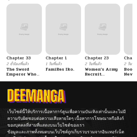
Chapter 33
Chapter 1
Chapter 23
Chapt
2 ชั่วโมงที่แล้ว
1 วันที่แล้ว
2 วันที่แล้ว
2 วันที่แ
The Sword
FamiRes Iko.
Women’s Army
Booty
Emperor Who
Recruit
Never
Surpasses His
Training
With
Previous Life
Center
Fight
จักรพรรดิเทพดาบ
ผงาดเหนือชาติภพ
เว็บไซต์นี้ให้บริการเนื้อหาการ์ตูนเพื่อความบันเทิงเท่านั้นและไม่มี
ความรับผิดชอบต่อความเสียหายใดๆ เนื้อหาการโฆษณาหรือลิงก์
ของบุคคลที่สามที่แสดงบนเว็บไซต์ของเรา
ข้อมูลและภาพทั้งหมดบนเว็บไซต์ถูกเก็บรวบรวมจากอินเทอร์เน็ต