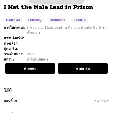
I Met the Male Lead in Prison
Manhwa
Fantasy
Romance
Shoujo
การให้คะแนน:
I Met the Male Lead in Prison
ค่าเฉลี่ย
5
/
5
จาก
ทั้งหมด
1
ความคิดเห็น:
ทางเลือก:
บุ๊คมาร์ค:
วางจำหน่าย:
2017
สถานะ:
กำลังดำเนินการ
อ่านก่อน
อ่านล่าสุด
บท
ตอนที่ 91
07/24/2026