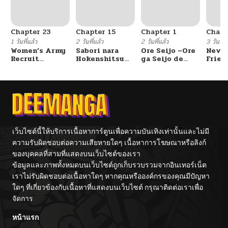
Chapter 23
Chapter 15
Chapter 1
Chapt
1 วันที่แล้ว
2 วันที่แล้ว
2 วันที่แล้ว
3 วันที่แ
Women’s Army
Sabori nara
Ore Seijo ~Ore
Never
Recruit
Hokenshitsu
ga Seijo de
Frien
Training
de Douzo?
Omae Akuyaku
Center
Reijou Saikyou
Tag Otome
Game Kanzen
Kouryaku
Itashimasu wa~
เว็บไซต์นี้ให้บริการเนื้อหาการ์ตูนเพื่อความบันเทิงเท่านั้นและไม่มี
ความรับผิดชอบต่อความเสียหายใดๆ เนื้อหาการโฆษณาหรือลิงก์
ของบุคคลที่สามที่แสดงบนเว็บไซต์ของเรา
ข้อมูลและภาพทั้งหมดบนเว็บไซต์ถูกเก็บรวบรวมจากอินเทอร์เน็ต
เราไม่รับผิดชอบต่อเนื้อหาใดๆ หากคุณหรือองค์กรของคุณมีปัญหา
ใดๆ ที่เกี่ยวข้องกับเนื้อหาที่แสดงบนเว็บไซต์ กรุณาติดต่อเราเพื่อ
จัดการ
หน้าแรก