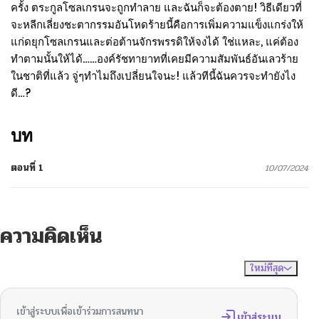
ครั้ง ตระกูลโซลเกรนจะถูกทำลาย และฉันก็จะต้องตาย! วิธีเดียวที่
จะหลีกเลี่ยงชะตากรรมอันโหดร้ายนี้คือการเพิ่มความแข็งแกร่งให้
แก่ดยุกโซลเกรนและต่อต้านจักรพรรดิให้จงได้ ใช่แหละ, แค่ต้อง
ทำตามนั้นให้ได้……องค์รัชทายาทที่เคยมีความสัมพันธ์อันเลวร้าย
ในชาติที่แล้ว จู่ๆทำไมถึงเปลี่ยนใจนะ! แล้วทีนี้ฉันควรจะทำยังไง
ดี…?
บท
ตอนที่ 1
10/07/2024
ความคิดเห็น
ใหม่ที่สุด
ไม่มีความคิดเห็น
จัดเรียงตาม
เข้าสู่ระบบเพื่อเข้าร่วมการสนทนา
เข้าสู่ระบบ