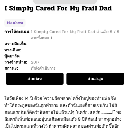
I Simply Cared For My Frail Dad
Manhwa
การให้คะแนน:
I Simply Cared For My Frail Dad
ค่าเฉลี่ย
5
/
5
จากทั้งหมด
1
ความคิดเห็น:
ทางเลือก:
บุ๊คมาร์ค:
วางจำหน่าย:
2017
สถานะ:
กำลังดำเนินการ
อ่านก่อน
อ่านล่าสุด
ในวัยเพียง 14 ปี ด้วย ‘ความผิดพลาด’ ครั้งใหญ่ของท่านพ่อ จึง
ทำให้ตระกูลของฉันถูกทำลาย และตัวฉันเองก็ตายเช่นกัน ไม่สิ
ตอนแรกฉันก็คิดว่าฉันตายไปแล้วแน่ๆ “แคร่ก, แคร่ก…………!” พอ
ลืมตาก็เห็นพ่อนอนอยู่บนเตียงเหมือนดั่ง 9 ปีที่ก่อน! หากทุกอย่าง
เป็นไปตามแผนที่วางไว้ ถ้าความผิดพลาดของท่านพ่อเกิดขึ้นอีก