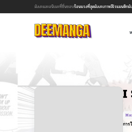
มังงะและอนิเมะที่ชื่นชอบ
ร้อนแรงที่สุด
มังงะเกาหลี
โรแมนติก
มั
ห
I
Ma
การใ