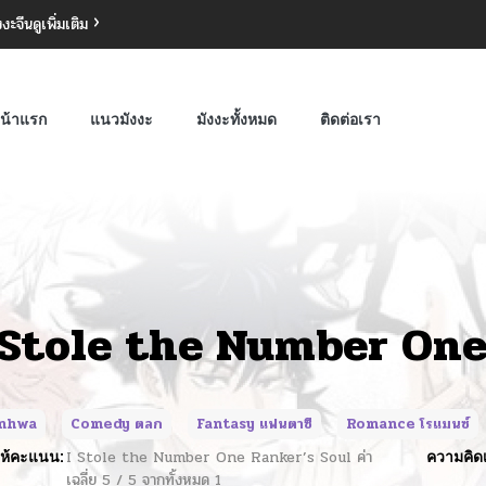
งงะจีน
ดูเพิ่มเติม
น้าแรก
แนวมังงะ
มังงะทั้งหมด
ติดต่อเรา
 Stole the Number One
nhwa
Comedy ตลก
Fantasy แฟนตาซี
Romance โรแมนซ์
ห้คะแนน:
I Stole the Number One Ranker’s Soul
ค่า
ความคิดเ
เฉลี่ย
5
/
5
จากทั้งหมด
1