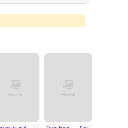
+4
+4
+3
ance โรแมนซ์
Adult ผู้ใหญ่
Comedy ตลก
Fantasy แฟนตาซี