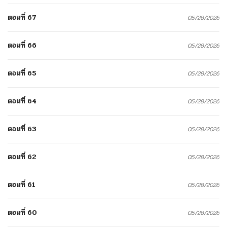
ตอนที่ 67
05/28/2026
ตอนที่ 66
05/28/2026
ตอนที่ 65
05/28/2026
ตอนที่ 64
05/28/2026
ตอนที่ 63
05/28/2026
ตอนที่ 62
05/28/2026
ตอนที่ 61
05/28/2026
ตอนที่ 60
05/28/2026