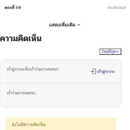
ตอนที่ 59
05/28/2026
ตอนที่ 58
05/28/2026
แสดงเพิ่มเติม
ความคิดเห็น
ตอนที่ 57
05/28/2026
ใหม่ที่สุด
ไม่มีความคิดเห็น
จัดเรียงตาม
ตอนที่ 56
05/28/2026
เข้าสู่ระบบเพื่อเข้าร่วมการสนทนา
ตอนที่ 55
เข้าสู่ระบบ
05/28/2026
ตอนที่ 54
05/28/2026
เข้าร่วมการสนทนา...
ตอนที่ 53
05/28/2026
ตอนที่ 52
05/28/2026
ยังไม่มีความคิดเห็น