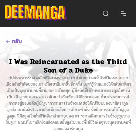
กลับ
I Was Reincarnated as the Third
Son of a Duke
กัปตันทหารรับจ้างเสียชีวิตในสนามรบ เขาไม่เคยก้าวหน้าในชีวิตเพราะสาย
เลือดอันต่ำต้อยของเขา เมื่อเขาลืมตาขึ้นอีกครั้ง เขาก็รู้ว่าตนเองได้กลับชาติมา
เกิดเป็นบุตรชายคนที่สามของอาร์ชดยุค ผู้ซึ่งบัดนี้ได้รับพรจากตระกูลอันทรง
เกียรติ ฐานะ และพรสวรรค์โดยกำเนิดที่เขาใฝ่ฝันมาตลอด ด้วยประสบการณ์
การต่อสู้ของอดีตผู้บัญชาการทหารรับจ้างและข้อได้เปรียบของชาติตระกูล
สูงส่ง เขาตัดสินใจว่าเหลือเพียงเส้นทางเดียวเท่านั้น นั่นคือการไต่เต้าขึ้นสู่จุด
สูงสุด นี่คือจุดเริ่มต้นชีวิตอันกล้าหาญของเขา “จากอดีตทหารรับจ้างสู่ขุนนาง
ชั้นสูง” ขณะที่เขาพลิกโฉมสังคมชนชั้นสูงในขณะที่ใช้ชีวิตในฐานะบุตรชายคนที่
สามของอาร์ชดยุค