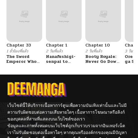
Chapter 33
Chapter 1
Chapter 10
Chapt
1 ชั่วโมงที่แล้ว
2 วันที่แล้ว
2 วันที่แล้ว
3 วันที่แ
The Sword
Nanafushigi-
Booty Royale:
Ore S
Emperor Who
senpai to
Never Go Down
ga Se
Surpasses His
Tetsujin-kun
Without A
Omae
Previous Life
Fight!
Reijo
จักรพรรดิเทพดาบ
Tag 
ผงาดเหนือชาติภพ
Game
Kour
Itash
เว็บไซต์นี้ให้บริการเนื้อหาการ์ตูนเพื่อความบันเทิงเท่านั้นและไม่มี
ความรับผิดชอบต่อความเสียหายใดๆ เนื้อหาการโฆษณาหรือลิงก์
ของบุคคลที่สามที่แสดงบนเว็บไซต์ของเรา
ข้อมูลและภาพทั้งหมดบนเว็บไซต์ถูกเก็บรวบรวมจากอินเทอร์เน็ต
เราไม่รับผิดชอบต่อเนื้อหาใดๆ หากคุณหรือองค์กรของคุณมีปัญหา