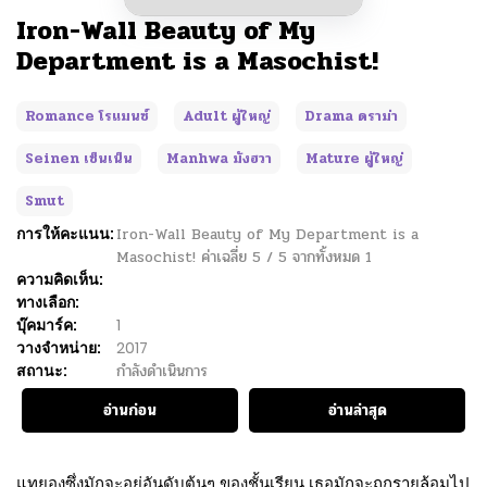
Iron-Wall Beauty of My
Department is a Masochist!
Romance โรแมนซ์
Adult ผู้ใหญ่
Drama ดราม่า
Seinen เซ็นเน็น
Manhwa มังฮวา
Mature ผู้ใหญ่
Smut
การให้คะแนน:
Iron-Wall Beauty of My Department is a
Masochist!
ค่าเฉลี่ย
5
/
5
จากทั้งหมด
1
ความคิดเห็น:
ทางเลือก:
บุ๊คมาร์ค:
1
วางจำหน่าย:
2017
สถานะ:
กำลังดำเนินการ
อ่านก่อน
อ่านล่าสุด
แทยองซึ่งมักจะอยู่อันดับต้นๆ ของชั้นเรียน เธอมักจะถูกรายล้อมไป