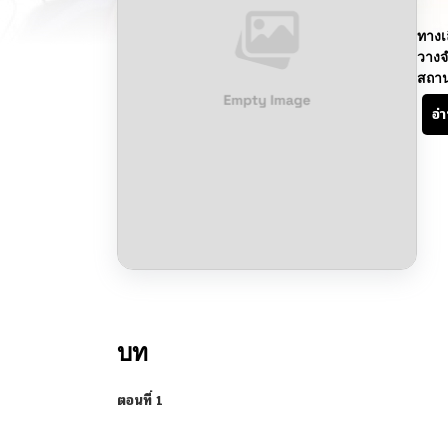
ทางเ
วางจ
สถา
อ่
บท
ตอนที่ 1