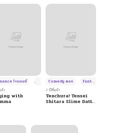
+4
+4
+3
ance โรแมนซ์
Adult ผู้ใหญ่
Comedy ตลก
Fantasy แฟนตาซี
แล้ว
1 ปีที่แล้ว
ying with
Tenchura! Tensei
umma
Shitara Slime Datta
Ken