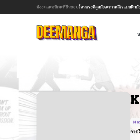
มังงะและอนิเมะที่ชื่นชอบ
ร้อนแรงที่สุด
มังงะเกาหลี
โรแมนติก
มั
ห
K
Ma
การใ