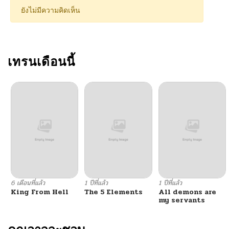
ตอนที่ 23
04/09/2025
ยังไม่มีความคิดเห็น
ตอนที่ 22
04/08/2025
ตอนที่ 21
เทรนเดือนนี้
04/08/2025
ตอนที่ 20
04/06/2025
ตอนที่ 19
04/05/2025
ตอนที่ 18
04/04/2025
ตอนที่ 17
04/03/2025
6 เดือนที่แล้ว
1 ปีที่แล้ว
1 ปีที่แล้ว
King From Hell
The 5 Elements
All demons are
ตอนที่ 16
04/02/2025
my servants
ตอนที่ 15
04/02/2025