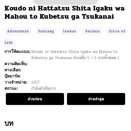
Koudo ni Hattatsu Shita Igaku wa
Mahou to Kubetsu ga Tsukanai
Adventure
Fantasy
Isekai
Seinen
Slice of
Life
การให้คะแนน:
Koudo ni Hattatsu Shita Igaku wa Mahou to
Kubetsu ga Tsukanai
ค่าเฉลี่ย
5
/
5
จากทั้งหมด
1
ความคิดเห็น:
ทางเลือก:
บุ๊คมาร์ค:
วางจำหน่าย:
2017
สถานะ:
กำลังดำเนินการ
อ่านก่อน
อ่านล่าสุด
บท